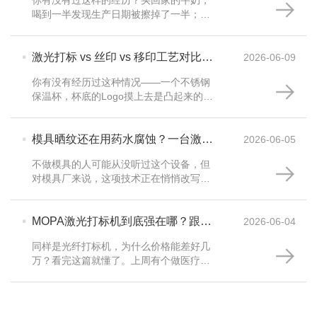
你有没有过这样的经历？买回家的牛奶，
喝到一半发现生产日期被擦掉了一半；医
院里的注射器，标签纸在消毒后变得模糊
不清；网购的保健品，二维码扫不出来，
·
根本不知道是不是···
激光打标 vs 丝印 vs 移印工艺对比|
2026-06-09
三熠智能
你有没有经历过这种情况——一个不锈钢
保温杯，杯底的Logo摸上去是凸起来的，
用指甲扣不掉；一个塑料遥控器外壳，上
面的字是纯白色的，看着很饱满；一个汽
·
车按钮，弧面上印···
模具晒纹还在用药水腐蚀？一台激光
2026-06-05
晒纹机，把七天工期缩到三天
不做模具的人可能从没听过这个设备，但
对模具厂来说，这项技术正在悄悄改写行
业规则。上个月去东莞拜访一个做汽车内
饰模具的客户，他带我看他们的晒纹车
·
间，一股刺鼻的药水···
MOPA激光打标机到底强在哪？跟普
2026-06-04
通光纤机差了不止一个段位
同样是光纤打标机，为什么价格能差好几
万？看完这篇就懂了。上周有个做医疗器
械的客户找我，开口就说：“你们家的光
纤打标机，能不能在不锈钢上打出彩色的
效果？我有个同行···