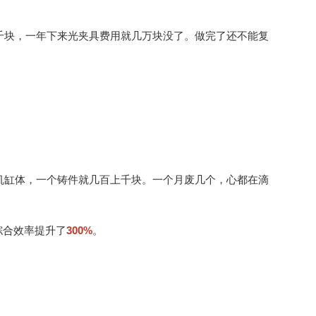
千块，一年下来光夹具费用就几万块没了。做完了还不能复
机缸体，一个铸件就几百上千块。一个月废几个，心都在滴
综合效率提升了
300%
。