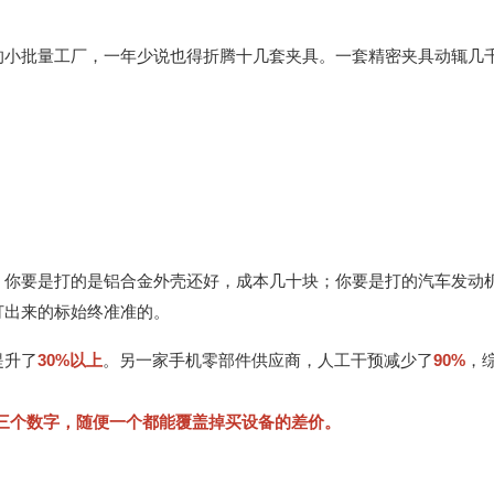
的小批量工厂，一年少说也得折腾十几套夹具。一套精密夹具动辄几
。你要是打的是铝合金外壳还好，成本几十块；你要是打的汽车发动
打出来的标始终准准的。
提升了
30%以上
。另一家手机零部件供应商，人工干预减少了
90%
，
—这三个数字，随便一个都能覆盖掉买设备的差价。