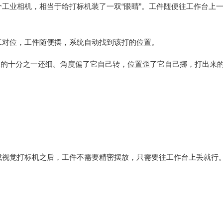
工业相机，相当于给打标机装了一双“眼睛”。工件随便往工作台上
工对位，工件随便摆，系统自动找到该打的位置。
丝的十分之一还细。角度偏了它自己转，位置歪了它自己挪，打出来
成视觉打标机之后，工件不需要精密摆放，只需要往工作台上丢就行