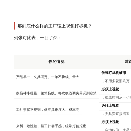
那到底什么样的工厂该上视觉打标机？
列张对比表，一目了然：
你的情况
建
传统打标机够用
产品单一、夹具固定、一年不换线、量大
，不用多花那几万
必须上视觉
多品种小批量、频繁换线、每次换线调夹具调到崩溃
，换线时间从一小
必须上视觉
工件形状不规则，做夹具难度大、成本高
，夹具费直接清零
必须上视觉
来料一致性差，摆工件靠手感，经常打偏报废
，自动纠偏，废品