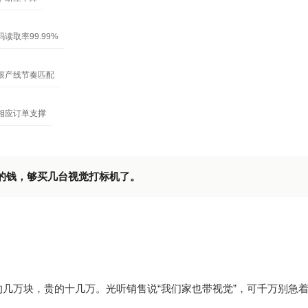
读取率99.99%
跟产线节奏匹配
相应订单支撑
的钱，够买几台视觉打标机了。
几万块，贵的十几万。光听销售说“我们家也带视觉”，可千万别急